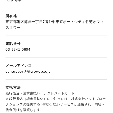
電子署名
採用管理（ATS）
勤怠管理システム
1
5
所在地
東京都港区海岸一丁目7番1号 東京ポートシティ竹芝オフィ
MDM・EMM（モバイル
スタワー
リモートアクセス
7
4
デバイス管理）
アンチウイルス
1
電話番号
03-6841-0604
すべての製品
メールアドレス
ec-support@itcrowd.co.jp
支払方法
銀行振込（請求書払い）、クレジットカード
※銀行振込
（請求書払い）
のご注文には、株式会社ネットプロテ
クションズの提供する NP掛け払いサービスが適用され、同社へ
代金債権を譲渡します。