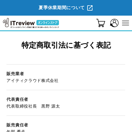
コ
夏季休業期間について
ン
テ
ン
ツ
に
特定商取引法に基づく表記
ス
カテゴリーから探す
キ
ッ
プ
Web会議
オフィススイート
5
2
す
販売業者
る
アイティクラウド株式会社
ビジネスチャット
グループウェア
5
2
オンラインストレージ
PDF編集
2
2
代表責任者
代表取締役社長 黒野 源太
IT資産管理
グラフィックデザイン
1
6
販売責任者
電子契約・電子サイン・
会計ソフト
矢部 秀卓
5
2